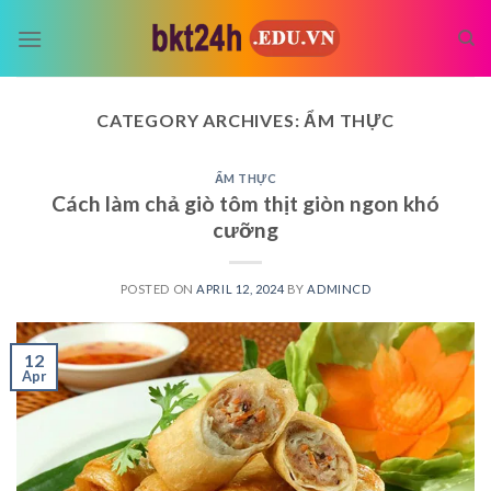
Skip
to
content
CATEGORY ARCHIVES:
ẨM THỰC
ẨM THỰC
Cách làm chả giò tôm thịt giòn ngon khó
cưỡng
POSTED ON
APRIL 12, 2024
BY
ADMINCD
12
Apr