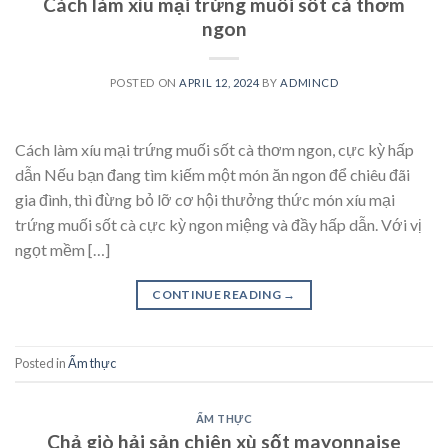
Cách làm xíu mại trứng muối sốt cà thơm
ngon
POSTED ON
APRIL 12, 2024
BY
ADMINCD
Cách làm xíu mại trứng muối sốt cà thơm ngon, cực kỳ hấp
dẫn Nếu bạn đang tìm kiếm một món ăn ngon để chiêu đãi
gia đình, thì đừng bỏ lỡ cơ hội thưởng thức món xíu mại
trứng muối sốt cà cực kỳ ngon miệng và đầy hấp dẫn. Với vị
ngọt mềm […]
CONTINUE READING
→
Posted in
Ẩm thực
ẨM THỰC
Chả giò hải sản chiên xù sốt mayonnaise