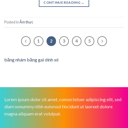
CONTINUE READING
→
Posted in
Ẩm thực
1
2
3
4
5
băng nhám băng gai dính xé
Lorem ipsum dolor sit amet, consectetuer adipiscing elit, sed
diam nonummy nibh euismod tincidunt ut laoreet dolore
magna aliquam erat volutpat.