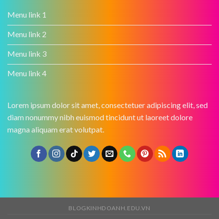
Menu link 1
Menu link 2
Menu link 3
Menu link 4
Lorem ipsum dolor sit amet, consectetuer adipiscing elit, sed
diam nonummy nibh euismod tincidunt ut laoreet dolore
magna aliquam erat volutpat.
BLOGKINHDOANH.EDU.VN