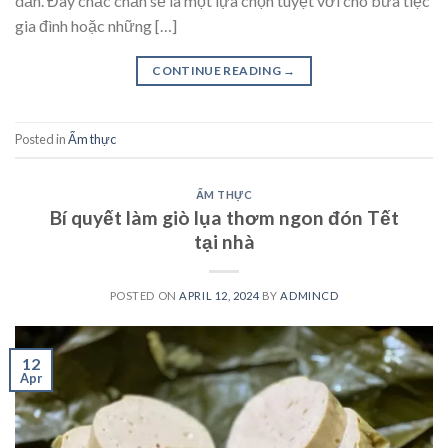
dẫn. Đây chắc chắn sẽ là một lựa chọn tuyệt vời cho bữa tiệc
gia đình hoặc những […]
CONTINUE READING
→
Posted in
Ẩm thực
ẨM THỰC
Bí quyết làm giò lụa thơm ngon đón Tết
tại nhà
POSTED ON
APRIL 12, 2024
BY
ADMINCD
12
Apr