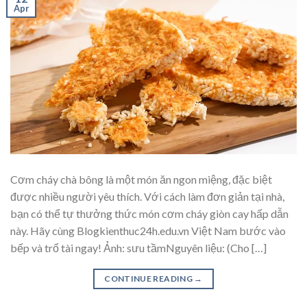
Apr
Cơm cháy chà bông là một món ăn ngon miệng, đặc biệt
được nhiều người yêu thích. Với cách làm đơn giản tại nhà,
bạn có thể tự thưởng thức món cơm cháy giòn cay hấp dẫn
này. Hãy cùng Blogkienthuc24h.edu.vn Việt Nam bước vào
bếp và trổ tài ngay! Ảnh: sưu tầmNguyên liệu: (Cho […]
CONTINUE READING
→