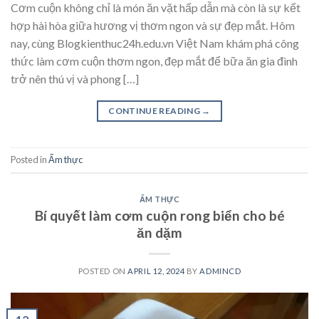
Cơm cuộn không chỉ là món ăn vặt hấp dẫn mà còn là sự kết
hợp hài hòa giữa hương vị thơm ngon và sự đẹp mắt. Hôm
nay, cùng Blogkienthuc24h.edu.vn Việt Nam khám phá công
thức làm cơm cuộn thơm ngon, đẹp mắt để bữa ăn gia đình
trở nên thú vị và phong […]
CONTINUE READING
→
Posted in
Ẩm thực
ẨM THỰC
Bí quyết làm cơm cuộn rong biển cho bé
ăn dặm
POSTED ON
APRIL 12, 2024
BY
ADMINCD