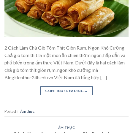
2 Cách Làm Chả Giò Tôm Thịt Giòn Rụm, Ngon Khó Cưỡng
Chả giò tôm thịt là một món ăn chiên thơm ngon, hấp dẫn và
phổ biến trong ẩm thực Việt Nam. Dưới đây là hai cách làm
chả giò tôm thịt giòn rụm, ngon khó cưỡng mà
Blogkienthuc24h.edu.vn Việt Nam đã tổng hợp […]
CONTINUE READING
→
Posted in
Ẩm thực
ẨM THỰC