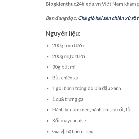
Blogkienthuc24h.edu.vn Việt Nam
khám ph
Bạn đang đọc:
Chả giò hải sản chiên xù s
Nguyên liệu:
200g tôm tươi
200g mực tươi
30g bột mì
Bột chiên xù
1 gói bánh tráng bò bía đậu xanh
1 quả trứng gà
Hành lá, nấm mèo, hành tím, cà rốt, tỏi
Xốt mayonnaise
Gia vị: hạt nêm, tiêu