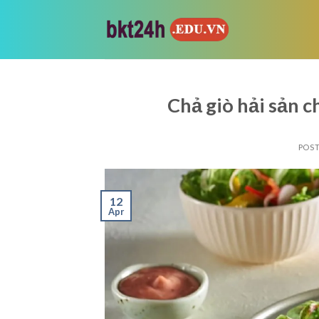
Skip
to
content
Chả giò hải sản 
POS
12
Apr