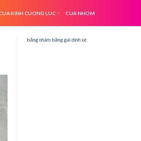
CUA KINH CUONG LUC
CUA NHOM
băng nhám băng gai dính xé