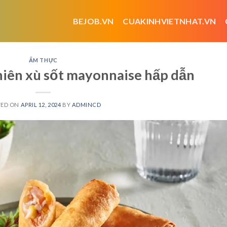
BEJOB.VN
CUAKINHVIETNHAT.VN
ẨM THỰC
chiên xù sốt mayonnaise hấp dẫn
TED ON
APRIL 12, 2024
BY
ADMINCD