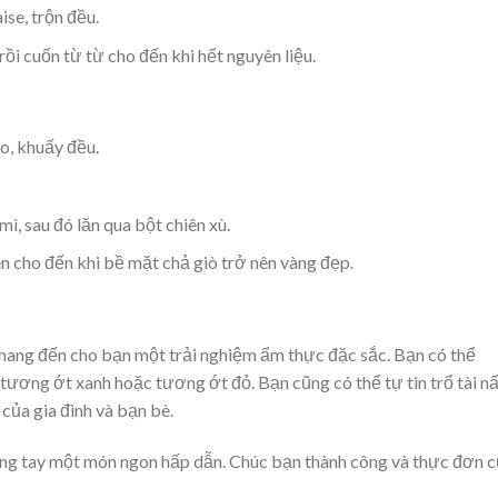
se, trộn đều.
rồi cuốn từ từ cho đến khi hết nguyên liệu.
o, khuấy đều.
ì, sau đó lăn qua bột chiên xù.
n cho đến khi bề mặt chả giò trở nên vàng đẹp.
 mang đến cho bạn một trải nghiệm ẩm thực đặc sắc. Bạn có thể
ơng ớt xanh hoặc tương ớt đỏ. Bạn cũng có thể tự tin trổ tài n
 của gia đình và bạn bè.
ong tay một món ngon hấp dẫn. Chúc bạn thành công và thực đơn 