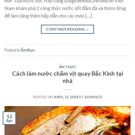
hồn” của nước sốt. Hãy cùng Blogkienthuc24h.edu.vn Việt
Nam khám phá 2 công thức nước sốt đậm đà và thơm lừng
để làm tăng thêm hấp dẫn cho các món […]
CONTINUE READING
→
Posted in
Ẩm thực
ẨM THỰC
Cách làm nước chấm vịt quay Bắc Kinh tại
nhà
POSTED ON
APRIL 12, 2024
BY
ADMINCD
12
Apr