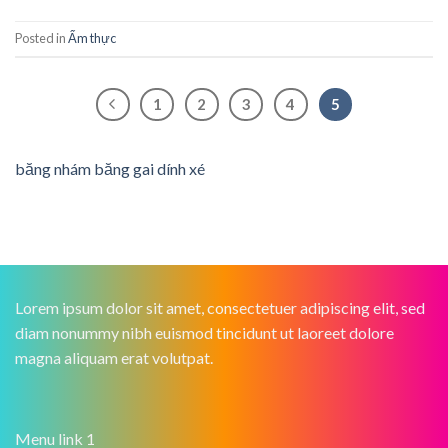
Posted in
Ẩm thực
1
2
3
4
5
băng nhám băng gai dính xé
Lorem ipsum dolor sit amet, consectetuer adipiscing elit, sed
diam nonummy nibh euismod tincidunt ut laoreet dolore
magna aliquam erat volutpat.
Menu link 1