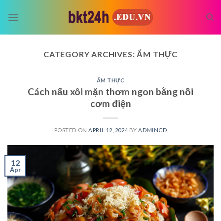
Skip
to
content
CATEGORY ARCHIVES:
ẨM THỰC
ẨM THỰC
Cách nấu xôi mặn thơm ngon bằng nồi
cơm điện
POSTED ON
APRIL 12, 2024
BY
ADMINCD
12
Apr