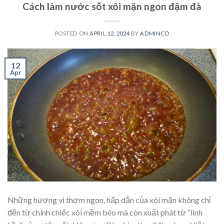
Cách làm nước sốt xôi mặn ngon đậm đà
POSTED ON
APRIL 12, 2024
BY
ADMINCD
12
Apr
Những hương vị thơm ngon, hấp dẫn của xôi mặn không chỉ
đến từ chính chiếc xôi mềm béo mà còn xuất phát từ “linh