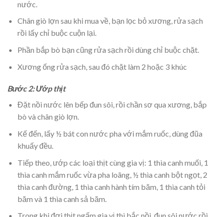
nước.
Chân giò lợn sau khi mua về, bạn lọc bỏ xương, rửa sạch
rồi lấy chỉ buộc cuộn lại.
Phần bắp bò bạn cũng rửa sạch rồi dùng chỉ buộc chặt.
Xương ống rửa sạch, sau đó chặt làm 2 hoặc 3 khúc
Bước 2:
Ướp thịt
Đặt nồi nước lên bếp đun sôi, rồi chần sơ qua xương, bắp
bò và chân giò lợn.
Kế đến, lấy ½ bát con nước pha với mắm ruốc, dùng đũa
khuấy đều.
Tiếp theo, ướp các loại thịt cùng gia vị: 1 thìa canh muối, 1
thìa canh mắm ruốc vừa pha loãng, ½ thìa canh bột ngọt, 2
thìa canh đường, 1 thìa canh hành tím băm, 1 thìa canh tỏi
băm và 1 thìa canh sả băm.
Trong khi đợi thịt ngấm gia vị thì bắc nồi, đun sôi nước rồi