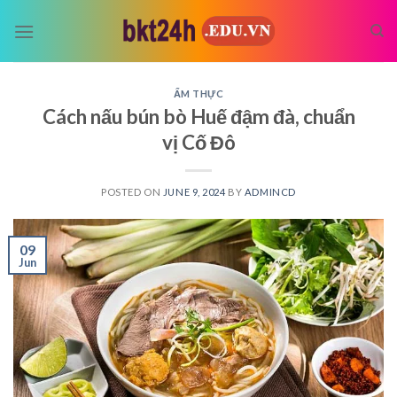
Skip
to
content
ẨM THỰC
Cách nấu bún bò Huế đậm đà, chuẩn
vị Cố Đô
POSTED ON
JUNE 9, 2024
BY
ADMINCD
09
Jun