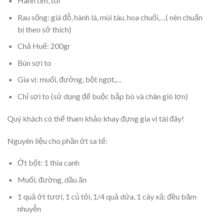
Hành tím, tỏi
Rau sống: giá đỗ, hành lá, mùi tàu, hoa chuối,…( nên chuẩn
bị theo sở thích)
Chả Huế: 200gr
Bún sợi to
Gia vị: muối, đường, bột ngọt,…
Chỉ sợi to (sử dụng để buộc bắp bò và chân giò lợn)
Quý khách có thể tham khảo khay đựng gia vị tại đây!
Nguyên liệu cho phần ớt sa tế:
Ớt bột: 1 thìa canh
Muối, đường, dầu ăn
1 quả ớt tươi, 1 củ tỏi, 1/4 quả dứa, 1 cây xả: đều băm
nhuyễn