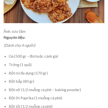
Ảnh: sưu tầm
Nguyên liệu:
(Dành cho 4 người)
Gà (500 gr – đùi hoặc cánh gà)
Trứng (1 quả)
Bột mì đa dụng (170 gr)
Bột bắp (80 gr)
Bột nở (1/2 muỗng cà phê – baking powder)
Bột ớt Paprika (1 muỗng cà phê)
Bột tỏi (1/2 muỗng cà phê)