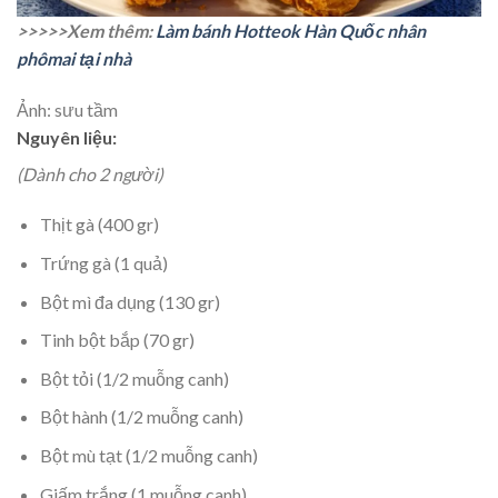
>>>>>Xem thêm:
Làm bánh Hotteok Hàn Quốc nhân
phômai tại nhà
Ảnh: sưu tầm
Nguyên liệu:
(Dành cho 2 người)
Thịt gà (400 gr)
Trứng gà (1 quả)
Bột mì đa dụng (130 gr)
Tinh bột bắp (70 gr)
Bột tỏi (1/2 muỗng canh)
Bột hành (1/2 muỗng canh)
Bột mù tạt (1/2 muỗng canh)
Giấm trắng (1 muỗng canh)