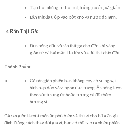
Tạo bột nhúng từ bột mì, trứng, nước, và giấm.
Lăn thịt đã ướp vào bột khô và nước đá lạnh.
Rán Thịt Gà:
Đun nóng dầu và rán thịt gà cho đến khi vàng
giòn từ cả hai mặt. Hạ lửa vừa để thịt chín đều.
Thành Phẩm:
Gà rán giòn phiên bản không cay có vẻ ngoại
hình hấp dẫn và vị ngon đặc trưng. Ăn nóng kèm
theo sốt tương ớt hoặc tương cà để thêm
hương vị.
Gà rán giòn là một món ăn phổ biến và thú vị cho bữa ăn gia
đình. Bằng cách thay đổi gia vị, bạn có thể tạo ra nhiều phiên