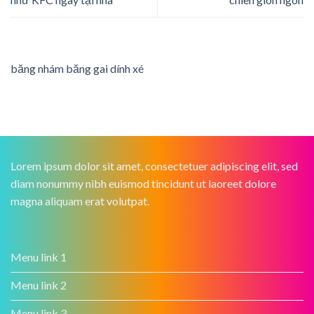
băng nhám băng gai dính xé
Lorem ipsum dolor sit amet, consectetuer adipiscing elit, sed
diam nonummy nibh euismod tincidunt ut laoreet dolore
magna aliquam erat volutpat.
Menu link 1
Menu link 2
Menu link 3