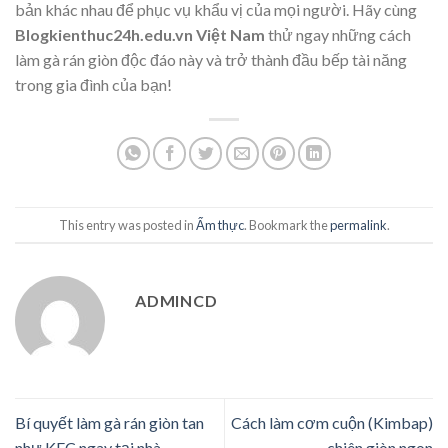
bản khác nhau để phục vụ khẩu vị của mọi người. Hãy cùng
Blogkienthuc24h.edu.vn Việt Nam
thử ngay những cách
làm gà rán giòn độc đáo này và trở thành đầu bếp tài năng
trong gia đình của bạn!
This entry was posted in
Ẩm thực
. Bookmark the
permalink
.
ADMINCD
Bí quyết làm gà rán giòn tan
Cách làm cơm cuộn (Kimbap)
như KFC ngay tại nhà
chiên giòn ngon