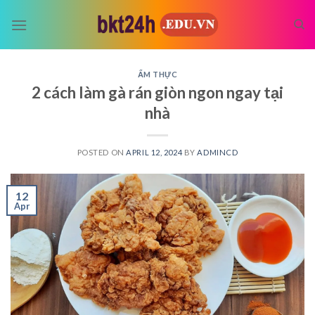
Skip
to
content
ẨM THỰC
2 cách làm gà rán giòn ngon ngay tại
nhà
POSTED ON
APRIL 12, 2024
BY
ADMINCD
12
Apr