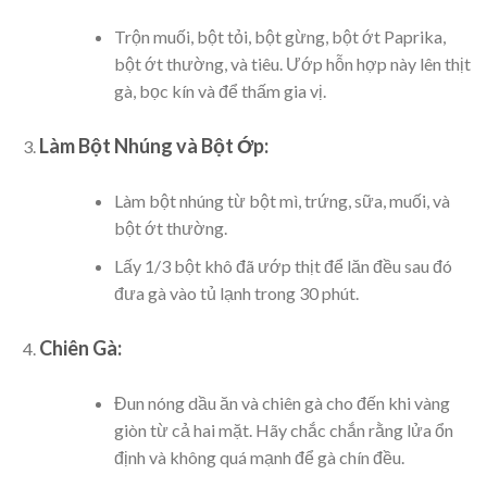
Trộn muối, bột tỏi, bột gừng, bột ớt Paprika,
bột ớt thường, và tiêu. Ướp hỗn hợp này lên thịt
gà, bọc kín và để thấm gia vị.
Làm Bột Nhúng và Bột Ớp:
Làm bột nhúng từ bột mì, trứng, sữa, muối, và
bột ớt thường.
Lấy 1/3 bột khô đã ướp thịt để lăn đều sau đó
đưa gà vào tủ lạnh trong 30 phút.
Chiên Gà:
Đun nóng dầu ăn và chiên gà cho đến khi vàng
giòn từ cả hai mặt. Hãy chắc chắn rằng lửa ổn
định và không quá mạnh để gà chín đều.