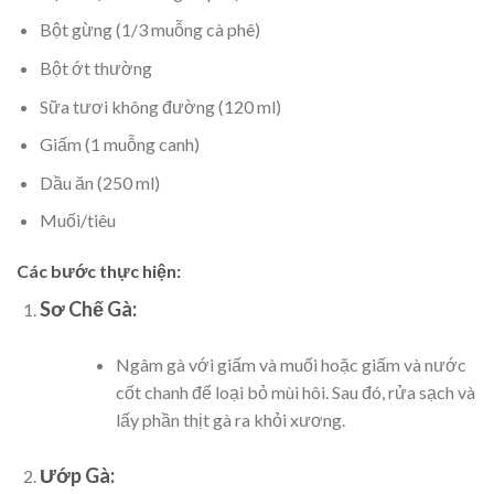
Bột gừng (1/3 muỗng cà phê)
Bột ớt thường
Sữa tươi không đường (120 ml)
Giấm (1 muỗng canh)
Dầu ăn (250 ml)
Muối/tiêu
Các bước thực hiện:
Sơ Chế Gà:
Ngâm gà với giấm và muối hoặc giấm và nước
cốt chanh để loại bỏ mùi hôi. Sau đó, rửa sạch và
lấy phần thịt gà ra khỏi xương.
Ướp Gà: