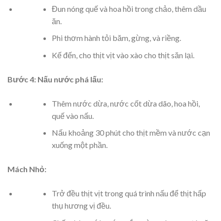
Đun nóng quế và hoa hồi trong chảo, thêm dầu
ăn.
Phi thơm hành tỏi băm, gừng, và riềng.
Kế đến, cho thịt vịt vào xào cho thịt săn lại.
Bước 4: Nấu nước phá lấu:
Thêm nước dừa, nước cốt dừa dão, hoa hồi,
quế vào nấu.
Nấu khoảng 30 phút cho thịt mềm và nước cạn
xuống một phần.
Mách Nhỏ:
Trở đều thịt vịt trong quá trình nấu để thịt hấp
thụ hương vị đều.