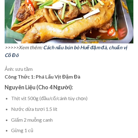
>>>>>Xem thêm:
Cách nấu bún bò Huế đậm đà, chuẩn vị
Cố Đô
Ảnh: sưu tầm
Công Thức 1: Phá Lấu Vịt Đậm Đà
Nguyên Liệu (Cho 4 Người):
Thịt vịt 500g (đầu/cổ/cánh tùy chọn)
Nước dừa tươi 1.5 lít
Giấm 2 muỗng canh
Gừng 1 củ