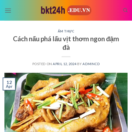
Skip
to
content
ẨM THỰC
Cách nấu phá lấu vịt thơm ngon đậm
đà
POSTED ON
APRIL 12, 2024
BY
ADMINCD
12
Apr