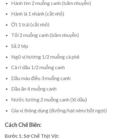
Hành tím 2 muỗng canh (băm nhuyễn)
Hành lá 1 nhánh (cắt nhỏ)
Ớt 1 trái (cắt nhỏ)
Tỏi 2 muỗng canh (băm nhuyễn)
Sả 2 tép
Ngũ vị hương 1/2 muỗng cà phê
Cà ri dầu 1/2 muỗng canh
Dầu màu điều 3 muỗng canh
Dầu ăn 4 muỗng canh
Nước tương 2 muỗng canh (Xì dầu)
Gia vị thông dụng (đường/hạt nêm/bột ngọt)
Cách Chế Biến:
Bước 1: Sơ Chế Thịt Vịt: