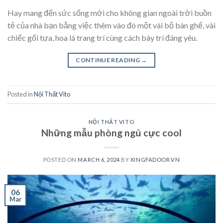
Hay mang đến sức sống mới cho không gian ngoài trời buồn
tẻ của nhà bạn bằng việc thêm vào đó một vài bộ bàn ghế, vài
chiếc gối tựa, hoa lá trang trí cùng cách bày trí đáng yêu.
CONTINUE READING
→
Posted in
Nội Thất Vito
NỘI THẤT VITO
Những mẫu phòng ngủ cực cool
POSTED ON
MARCH 6, 2024
BY
XINGFADOOR.VN
06
Mar