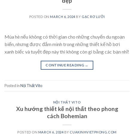
đẹp
POSTED ON
MARCH 6, 2024
BY
GẠC RƠ LƯỠI
Mùa hè nếu không có thời gian cho những chuyến du ngoạn
biển, nhưng được đắm mình trong những thiết kế hồ bơi
xanh biếc và tuyệt đẹp này thì không còn gì bằng các bạn nhĩ!
CONTINUE READING
→
Posted in
Nội Thất Vito
NỘI THẤT VITO
Xu hướng thiết kế nội thất theo phong
cách Bohemian
POSTED ON
MARCH 6, 2024
BY
CUAKINHVIETPHONG.COM