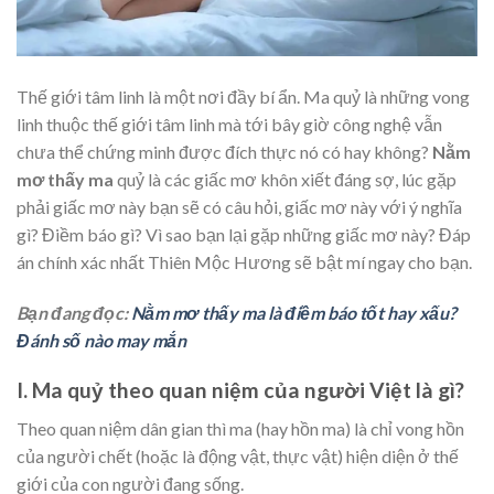
Thế giới tâm linh là một nơi đầy bí ẩn. Ma quỷ là những vong
linh thuộc thế giới tâm linh mà tới bây giờ công nghệ vẫn
chưa thể chứng minh được đích thực nó có hay không?
Nằm
mơ thấy ma
quỷ là các giấc mơ khôn xiết đáng sợ, lúc gặp
phải giấc mơ này bạn sẽ có câu hỏi, giấc mơ này với ý nghĩa
gì? Điềm báo gì? Vì sao bạn lại gặp những giấc mơ này? Đáp
án chính xác nhất Thiên Mộc Hương sẽ bật mí ngay cho bạn.
Bạn đang đọc:
Nằm mơ thấy ma là điềm báo tốt hay xấu?
Đánh số nào may mắn
I. Ma quỷ theo quan niệm của người Việt là gì?
Theo quan niệm dân gian thì ma (hay hồn ma) là chỉ vong hồn
của người chết (hoặc là động vật, thực vật) hiện diện ở thế
giới của con người đang sống.