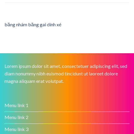
băng nhám băng gai dính xé
Lorem ipsum dolor sit amet, consectetuer adipiscing elit, sed
diam nonummy nibh euismod tincidunt ut laoreet dolore
magna aliquam erat volutpat.
Menu link 1
Menu link 2
Menu link 3