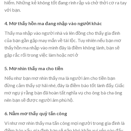
hiểm. Những kẻ không tốt đang rình rập và chờ thời cơ ra tay
với bạn.
4. Mơ thấy hồn ma đang nhập vào người khác
Thấy ma nhập vào người nhà và lên đồng cho thấy gia đình
của bạn gần gặp may mắn về tài lộc. Tuy nhiên nếu bạn mơ
thấy hồn ma nhập vào mình đây là điềm không lành, bạn sẽ
gặp rắc rối trong việc làm hoặc nơi ở
5. Mơ nhìn thấy ma cho tiền
Nếu như bạn mơ nhìn thấy ma là người âm cho tiền bạn
đừng cảm thấy sợ hãi nhé, đây là điềm báo tốt lành đấy. Giấc
mơ ngụ ý rằng bạn đã hoàn tất nghĩa vụ cho ông bà cha ông
nên bạn sẽ được người âm phù hộ.
6. Nằm mơ thấy quỷ tấn công
Ví như mơ nhìn thấy ma tấn công mọi người trong gia đình là
điềm báo xấu, gia đình bạn sẽ gặp khó khăn xui xẻo nào đấy