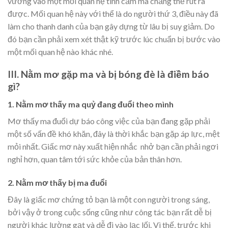
vướng vào một mối quan hệ tình cảm mà chẳng thể rút ra
được. Mối quan hệ này với thể là do người thứ 3, điều này đã
làm cho thanh danh của bạn gây dựng từ lâu bị suy giảm. Do
đó bạn cần phải xem xét thật kỹ trước lúc chuẩn bị bước vào
một mối quan hệ nào khác nhé.
III. Nằm mơ gặp ma và bị bóng đè là điềm báo
gì?
1. Nằm mơ thấy ma quỷ đang đuổi theo mình
Mơ thấy ma đuổi dự báo công việc của bạn đang gặp phải
một số vấn đề khó khăn, đây là thời khắc bạn gặp áp lực, mệt
mỏi nhất. Giấc mơ này xuất hiện nhắc nhở bạn cần phải ngơi
nghỉ hơn, quan tâm tới sức khỏe của bản thân hơn.
2. Nằm mơ thấy bị ma đuổi
Đây là giấc mơ chứng tỏ bạn là một con người trong sáng,
bởi vậy ở trong cuộc sống cũng như công tác bạn rất dễ bị
người khác lường gạt và dễ đi vào lạc lối. Vì thế, trước khi