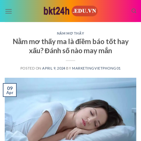
Skip
to
content
NẰM MƠ THẤY
Nằm mơ thấy ma là điềm báo tốt hay
xấu? Đánh số nào may mắn
POSTED ON
APRIL 9, 2024
BY
MARKETINGVIETPHONG01
09
Apr