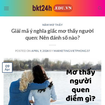
Skip
to
content
NẰM MƠ THẤY
Giải mã ý nghĩa giấc mơ thấy người
quen: Nên đánh số nào?
POSTED ON
APRIL 9, 2024
BY
MARKETINGVIETPHONG37
09
Apr