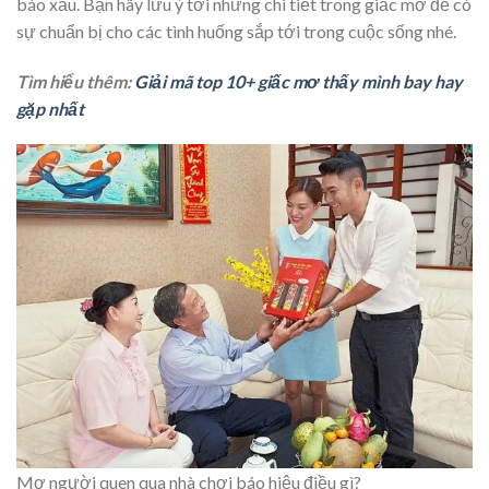
báo xấu. Bạn hãy lưu ý tới những chi tiết trong giấc mơ để có
sự chuẩn bị cho các tình huống sắp tới trong cuộc sống nhé.
Tìm hiểu thêm:
Giải mã top 10+ giấc mơ thấy mình bay hay
gặp nhất
Mơ người quen qua nhà chơi báo hiệu điều gì?