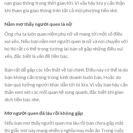
nạn giao thông trong thời gian tới. Vì vậy hãy lưu ý cẩn thận
khi tham gia giao thông trên tất cả mọi phương tiện nhé.
Nằm mơ thấy người quen là nữ
Ông cha ta luôn quan niệm phụ nữ sẽ mang tới một số điều
xui xẻo. Nếu bạn nằm mơ người quen là nữ và nói chuyện với
họ thì rất có thể trong tương lai bạn sẽ gặp những điều xui
xẻo, đặc biệt là vấn đề tiền bạc.
Bạn rất dễ gặp các tổn thất về tài chính. Điều này có thể là do
bạn không cẩn trọng trong kinh doanh buôn bán. Hoặc do
bạn quá tưởng người khác dẫn tới bị lừa. Vì vậy bạn hãy cẩn
thận xem xét các mối quan hệ xung quanh, đặc biệt khi giao
dịch tiền bạc nhé.
Mơ người quen đã lâu rồi không gặp
Nếu bạn mơ thấy người quen mà lâu rồi bạn chưa gặp mặt
thì giấc mơ này mang nhiều ý nghĩa may mắn ăn Trong cuộc