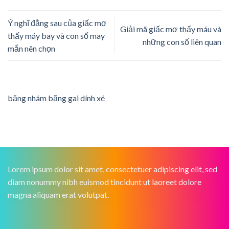
Ý nghĩ đằng sau của giấc mơ
Giải mã giấc mơ thấy máu và
thấy máy bay và con số may
những con số liên quan
mắn nên chọn
băng nhám băng gai dính xé
Lorem ipsum dolor sit amet, consectetuer adipiscing elit, sed
diam nonummy nibh euismod tincidunt ut laoreet dolore
magna aliquam erat volutpat.