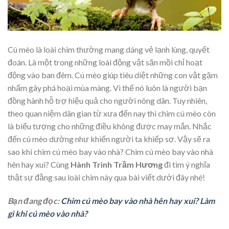
Cú mèo là loài chim thường mang dáng vẻ lạnh lùng, quyết
đoán. Là một trong những loài động vật săn mồi chỉ hoạt
động vào ban đêm. Cú mèo giúp tiêu diệt những con vật gặm
nhấm gây phá hoại mùa màng. Vì thế nó luôn là người bạn
đồng hành hỗ trợ hiệu quả cho người nông dân. Tuy nhiên,
theo quan niệm dân gian từ xưa đến nay thì chim cú mèo còn
là biểu tượng cho những điều không được may mắn. Nhắc
đến cú mèo dường như khiến người ta khiếp sợ. Vậy sẽ ra
sao khi chim cú mèo bay vào nhà? Chim cú mèo bay vào nhà
hên hay xui? Cùng
Hành Trình Trầm Hương
đi tìm ý nghĩa
thật sự đằng sau loài chim này qua bài viết dưới đây nhé!
Bạn đang đọc:
Chim cú mèo bay vào nhà hên hay xui? Làm
gì khi cú mèo vào nhà?