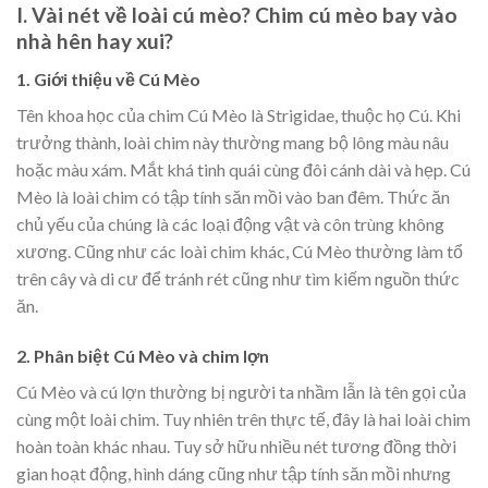
I. Vài nét về loài cú mèo? Chim cú mèo bay vào
nhà hên hay xui?
1. Giới thiệu về Cú Mèo
Tên khoa học của chim Cú Mèo là Strigidae, thuộc họ Cú. Khi
trưởng thành, loài chim này thường mang bộ lông màu nâu
hoặc màu xám. Mắt khá tinh quái cùng đôi cánh dài và hẹp. Cú
Mèo là loài chim có tập tính săn mồi vào ban đêm. Thức ăn
chủ yếu của chúng là các loại động vật và côn trùng không
xương. Cũng như các loài chim khác, Cú Mèo thường làm tổ
trên cây và di cư để tránh rét cũng như tìm kiếm nguồn thức
ăn.
2. Phân biệt Cú Mèo và chim lợn
Cú Mèo và cú lợn thường bị người ta nhầm lẫn là tên gọi của
cùng một loài chim. Tuy nhiên trên thực tế, đây là hai loài chim
hoàn toàn khác nhau. Tuy sở hữu nhiều nét tương đồng thời
gian hoạt động, hình dáng cũng như tập tính săn mồi nhưng