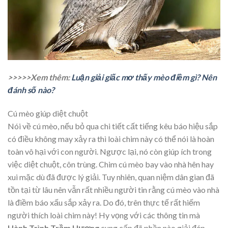
>>>>>Xem thêm:
Luận giải giấc mơ thấy mèo điềm gì? Nên
đánh số nào?
Cú mèo giúp diệt chuột
Nói về cú mèo, nếu bỏ qua chi tiết cất tiếng kêu báo hiệu sắp
có điều không may xảy ra thì loài chim này có thể nói là hoàn
toàn vô hại với con người. Ngược lại, nó còn giúp ích trong
việc diệt chuột, côn trùng. Chim cú mèo bay vào nhà hên hay
xui mặc dù đã được lý giải. Tuy nhiên, quan niệm dân gian đã
tồn tại từ lâu nên vẫn rất nhiều người tin rằng cú mèo vào nhà
là điềm báo xấu sắp xảy ra. Do đó, trên thực tế rất hiếm
người thích loài chim này! Hy vọng với các thông tin mà
Hành Trình Trầm Hương
cung cấp đã phần nào giải đáp