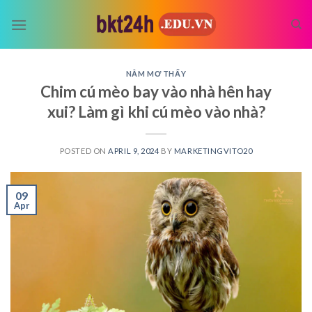
Skip
to
content
NẰM MƠ THẤY
Chim cú mèo bay vào nhà hên hay
xui? Làm gì khi cú mèo vào nhà?
POSTED ON
APRIL 9, 2024
BY
MARKETINGVITO20
09
Apr