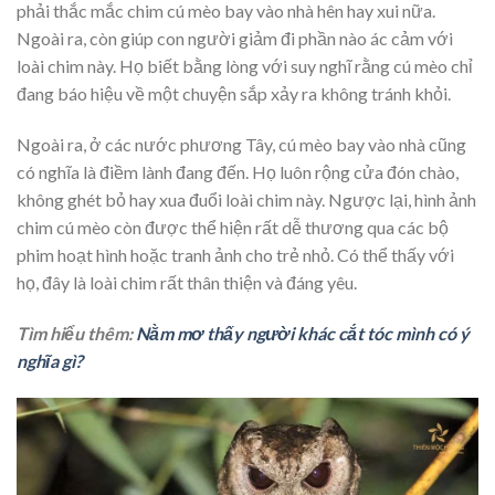
phải thắc mắc chim cú mèo bay vào nhà hên hay xui nữa.
Ngoài ra, còn giúp con người giảm đi phần nào ác cảm với
loài chim này. Họ biết bằng lòng với suy nghĩ rằng cú mèo chỉ
đang báo hiệu về một chuyện sắp xảy ra không tránh khỏi.
Ngoài ra, ở các nước phương Tây, cú mèo bay vào nhà cũng
có nghĩa là điềm lành đang đến. Họ luôn rộng cửa đón chào,
không ghét bỏ hay xua đuổi loài chim này. Ngược lại, hình ảnh
chim cú mèo còn được thể hiện rất dễ thương qua các bộ
phim hoạt hình hoặc tranh ảnh cho trẻ nhỏ. Có thể thấy với
họ, đây là loài chim rất thân thiện và đáng yêu.
Tìm hiểu thêm:
Nằm mơ thấy người khác cắt tóc mình có ý
nghĩa gì?