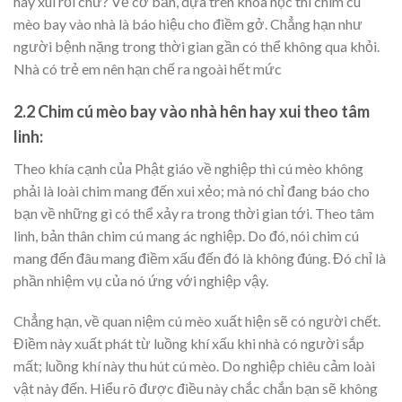
hay xui rồi chứ? Về cơ bản, dựa trên khoa học thì chim cú
mèo bay vào nhà là báo hiệu cho điềm gở. Chẳng hạn như
người bệnh nặng trong thời gian gần có thể không qua khỏi.
Nhà có trẻ em nên hạn chế ra ngoài hết mức
2.2 Chim cú mèo bay vào nhà hên hay xui theo tâm
linh:
Theo khía cạnh của Phật giáo về nghiệp thì cú mèo không
phải là loài chim mang đến xui xẻo; mà nó chỉ đang báo cho
bạn về những gì có thể xảy ra trong thời gian tới. Theo tâm
linh, bản thân chim cú mang ác nghiệp. Do đó, nói chim cú
mang đến đâu mang điềm xấu đến đó là không đúng. Đó chỉ là
phần nhiệm vụ của nó ứng với nghiệp vậy.
Chẳng hạn, về quan niệm cú mèo xuất hiện sẽ có người chết.
Điềm này xuất phát từ luồng khí xấu khi nhà có người sắp
mất; luồng khí này thu hút cú mèo. Do nghiệp chiêu cảm loài
vật này đến. Hiểu rõ được điều này chắc chắn bạn sẽ không