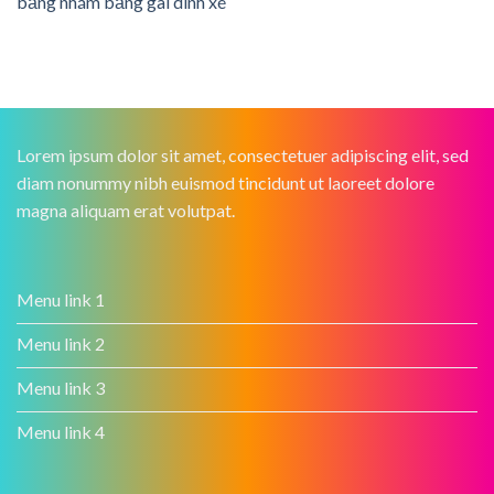
băng nhám băng gai dính xé
Lorem ipsum dolor sit amet, consectetuer adipiscing elit, sed
diam nonummy nibh euismod tincidunt ut laoreet dolore
magna aliquam erat volutpat.
Menu link 1
Menu link 2
Menu link 3
Menu link 4