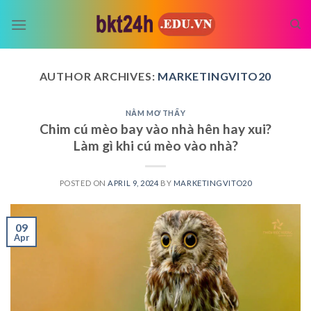
Skip
to
content
AUTHOR ARCHIVES:
MARKETINGVITO20
NẰM MƠ THẤY
Chim cú mèo bay vào nhà hên hay xui?
Làm gì khi cú mèo vào nhà?
POSTED ON
APRIL 9, 2024
BY
MARKETINGVITO20
09
Apr