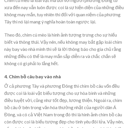
Chim cú mèo là loài vật mà đối với người phương Đông từ
xưa đến nay vẫn luôn được coi là sự hiện diện của những điều
không may mắn, tuy nhiên thì đối với quan niệm của phương
Tây thì nó lại mang ý nghĩa hoàn toàn ngược lại.
Theo đó, chim cú mèo là hình ảnh tượng trưng cho sự hiểu
biết và thông thái. Vậy nên, nếu không may bắt gặp loài chim
này bay vào nhà mình thì sẽ là lời thông báo cho gia chủ rằng
những điều có thể là may mắn sắp diễn ra và chắc chắn sẽ
không có gì phải lo lắng hết.
4. Chim bồ câu bay vào nhà
Ở cả phương Tây và phương Đông thì chim bồ câu vốn đều
được coi là loài vật biểu tượng cho sự hòa bình và những
điều tuyệt vời, cũng như tốt đẹp, lương thiện. Ngoài ra, chim
bồ câu ở bên trong văn hóa thường nhật của người dân Á
Đông, và có cả Việt Nam trong đó thì là hình ảnh chim bồ câu
còn được coi là biểu tượng đẹp cho tình yêu đôi lứa. Vậy nên,