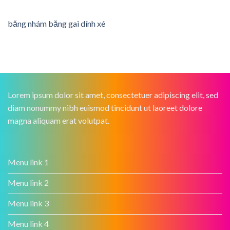
băng nhám băng gai dính xé
Lorem ipsum dolor sit amet, consectetuer adipiscing elit, sed
diam nonummy nibh euismod tincidunt ut laoreet dolore
magna aliquam erat volutpat.
Menu link 1
Menu link 2
Menu link 3
Menu link 4