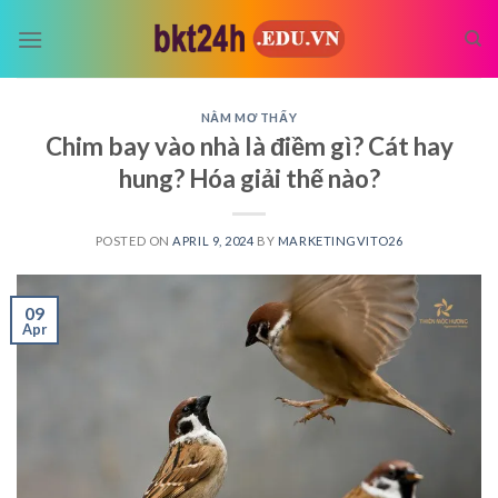
Skip
to
content
NẰM MƠ THẤY
Chim bay vào nhà là điềm gì? Cát hay
hung? Hóa giải thế nào?
POSTED ON
APRIL 9, 2024
BY
MARKETINGVITO26
09
Apr