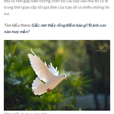
nếu vô tình gặp hiện tượng chim bồ câu bay vào nhà thì có lẽ
trong thời gian sắp tới gia đình của bạn sẽ có nhiều những tin
vui.
Tìm hiểu thêm:
Giấc mơ thấy rồng điềm báo gì? Đánh con
nào may mắn?
Chim bồ câu bay vào nhà