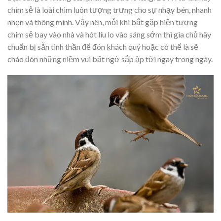
chim sẻ là loài chim luôn tượng trưng cho sự nhạy bén, nhanh
nhẹn và thông minh. Vậy nên, mỗi khi bắt gặp hiện tượng
chim sẻ bay vào nhà và hót líu lo vào sáng sớm thì gia chủ hãy
chuẩn bị sẵn tinh thần để đón khách quý hoặc có thể là sẽ
chào đón những niềm vui bất ngờ sắp ập tới ngay trong ngày.