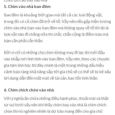
5. Chim vào nhà ban đêm
Ban đêm là khoảng thời gian mà tất cả các loài động vật,
trong đó có cả chim đã trở về tổ. Vậy nên nếu gặp hiện tượng
chim vào nhà bạn vào ban đêm mà không quay về tổ thì dù là
loài vật nào đi chăng nữa thì chắc chắn cũng là điềm báo mà
bạn cần phải cẩn thận.
Bởi vì chỉ có những chú chim không may đi lạc thì mới đậu
vào khắp nơi linh tinh vào ban đêm. Vậy nên, theo các chuyên
gia tâm linh học thì đây chính là một trong những dấu hiệu
cảnh báo ràng khả năng sắp tới gia chủ sẽ có thể sẽ bị kẻ xấu
lợi dụng dẫn đến mất mát về tài sản, hao tổn tinh thần.
6. Chim chích chòe vào nhà
Với ý nghĩa ẩn chứa những điều hạnh phúc, thoải mái và thật
sự vui tươi vậy nên khi thấy chim bay vào nhà là chim chích
chòe thì nó nghiêm nhiên là dự báo mang đến cho gia chủ