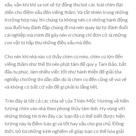
xấu, vận khí khi sa sút sẽ tự động thu hút các loài chim đại
diện cho điềm xấu đến viếng thăm. Và tất nhiên trong những
trường hợp này, thì chúng ta không nên có những hành động
xua đuổi hay đánh đập chúng đi mà nên quay lại tự đánh đuổi
cái nghiệp mà mình đã gây nên vì chúng chỉ đơn cử là những
con vật bị hấp thụ những điều xấu mà đến.
Cho nên khi nhà nào có thấy chim cú mèo, chim cú lợn đến
viếng thăm như thế thì nên phát tâm để quy y Tam Bảo, bắt
đầu tu phúc, làm nhiều việc tốt như hành thiện để giải tỏa
nghiệp chướng thì dần dần dù là chim cú đến cũng sẽ vui vẻ
và không có bất cứ vấn đề gì phải lo lắng hết.
Trên đây là tất cả các chia sẻ của Thiên Mộc Hương về hiện
tượng chim vào nhà theo phong thủy tâm linh. Hy vọng với
những thông tin trên đây các bạn đã có thể biết được hiện
tượng này là điềm báo gì và tốt hay xấu cho gia chủ. Đồng
thời, bỏ túi những kinh nghiệm sẽ giúp bạn có thể hóa giải