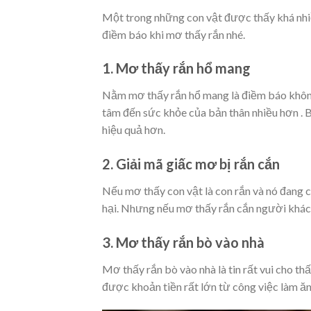
Một trong những con vật được thấy khá nhiề
điềm báo khi mơ thấy rắn nhé.
1. Mơ thấy rắn hổ mang
Nằm mơ thấy rắn hổ mang là điềm báo không 
tâm đến sức khỏe của bản thân nhiều hơn . 
hiệu quả hơn.
2. Giải mã giấc mơ bị rắn cắn
Nếu mơ thấy con vật là con rắn và nó đang 
hại. Nhưng nếu mơ thấy rắn cắn người khác 
3. Mơ thấy rắn bò vào nhà
Mơ thấy rắn bò vào nhà là tin rất vui cho thấ
được khoản tiền rất lớn từ công việc làm ăn