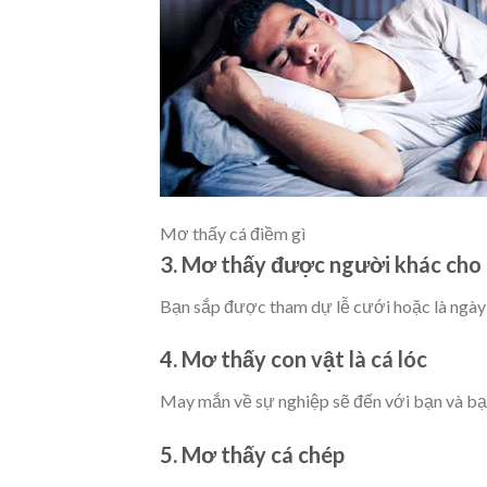
Mơ thấy cá điềm gì
3. Mơ thấy được người khác cho
Bạn sắp được tham dự lễ cưới hoặc là ngày l
4. Mơ thấy con vật là cá lóc
May mắn về sự nghiệp sẽ đến với bạn và bạn 
5. Mơ thấy cá chép