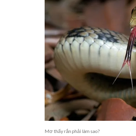
Mơ thấy rắn phải làm sao?