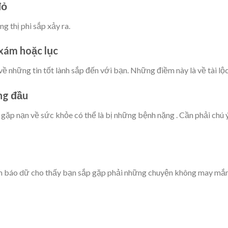
đỏ
 thị phi sắp xảy ra.
 xám hoặc lục
 những tin tốt lành sắp đến với bạn. Những điềm này là về tài lộc
ng đầu
gặp nạn về sức khỏe có thể là bị những bệnh nặng . Cần phải chú 
iềm báo dữ cho thấy bạn sắp gặp phải những chuyện không may mắ