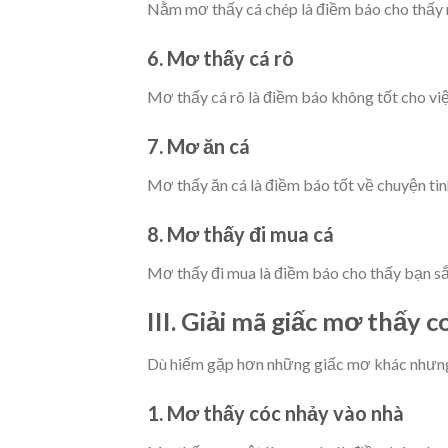
Nằm mơ thấy cá chép là điềm báo cho thấy 
6. Mơ thấy cá rô
Mơ thấy cá rô là điềm báo không tốt cho việ
7. Mơ ăn cá
Mơ thấy ăn cá là điềm báo tốt về chuyện tìn
8. Mơ thấy đi mua cá
Mơ thấy đi mua là điềm báo cho thấy bạn sắ
III. Giải mã giấc mơ thấy c
Dù hiếm gặp hơn những giấc mơ khác nhưng 
1. Mơ thấy cóc nhảy vào nhà