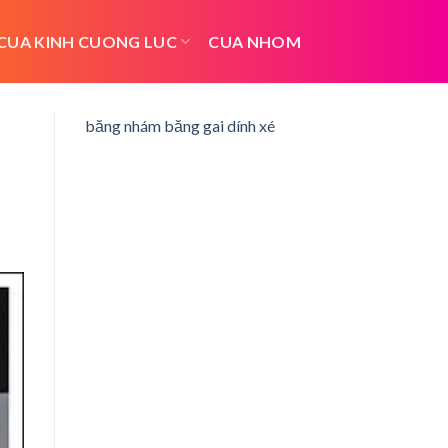
CUA KINH CUONG LUC
CUA NHOM
băng nhám băng gai dính xé