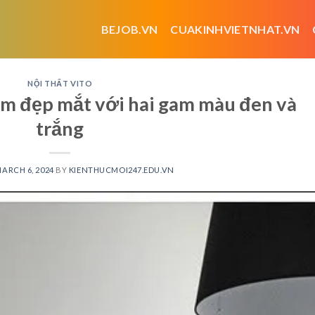
BEJOB.VN
CUAKINHVIETNHAT.VN
NỘI THẤT VITO
 em đẹp mắt với hai gam màu đen và
trắng
ARCH 6, 2024
BY
KIENTHUCMOI247.EDU.VN