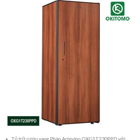
Tủ trữ rượu vang Pháp Artevino OXG1T230PPD với