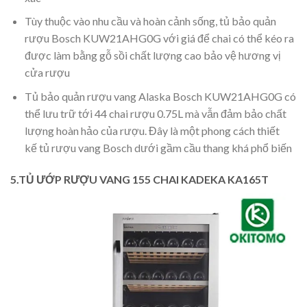
Tùy thuộc vào nhu cầu và hoàn cảnh sống, tủ bảo quản
rượu Bosch KUW21AHG0G với giá để chai có thể kéo ra
được làm bằng gỗ sồi chất lượng cao bảo vệ hương vị
cửa rượu
Tủ bảo quản rượu vang Alaska Bosch KUW21AHG0G có
thể lưu trữ tới 44 chai rượu 0.75L mà vẫn đảm bảo chất
lượng hoàn hảo của rượu. Đây là một phong cách thiết
kế tủ rượu vang Bosch dưới gầm cầu thang khá phổ biến
5.TỦ ƯỚP RƯỢU VANG 155 CHAI KADEKA KA165T