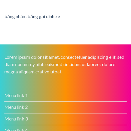
băng nhám băng gai dính xé
Lorem ipsum dolor sit amet, consectetuer adipiscing elit, sed
diam nonummy nibh euismod tincidunt ut laoreet dolore
magna aliquam erat volutpat.
Menu link 1
Menu link 2
Menu link 3
Menu link 4