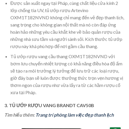
Được sản xuất ngay tại Pháp, cùng chất liệu cửa kính 2
lớp chống tia UV, tủ ướp rượu Artevino
OXM1T182NVND không chỉ mang đến vẻ đẹp thanh lịch,
sang trọng cho không gian nội thất mà nó còn đáp ứng
hoàn hảo những yêu cầu khắt khe về bảo quản rượu của
những nhà sưu tầm và người sành sỏi. Kích thước tủ ướp
rượu này khá phù hợp để nơi gầm cầu thang.
Tủ ướp rượu vang cầu thang OXM1T182NVND với
bơm lưu chuyển nhiệt lượng có khả năng điều hòa độ ẩm
sẽ tạo ra môi trường lý tưởng để lưu trữ các loại rượu,
giờ đây bạn sẽ luôn được thưởng thức trọn vẹn hương vị
thơm ngon của rượu như vừa lấy ra từ các hầm rượu cổ
xưa tại Pháp.
3. TỦ ƯỚP RƯỢU VANG BRANDT CAV50B
Tìm hiểu thêm:
Trang trí phòng làm việc đẹp thanh lịch