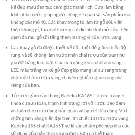
kế đẹp, màu đen tạo cảm giác thanh lịch. Cửa làm bằng
kính phía trước giúp người dùng dễ quan sát sản phẩm mà
không cần mở tủ. Các khay trong tủ làm từ gỗ sồi, viền
thép không gỉ, tạo mùi hương sồi dịu nhẹ khi mở cửa; bên
cạnh đó mùi gỗ sồi tăng thêm hương vị của rượu vang.
Các khay gỗ đã được thiết kế đặc biệt để giảm thiểu độ
rung, và sẽ không làm xước nhãn chai rượu của bạn như
giá đỡ bằng kim loại. Các tính năng khác như ánh sáng
LED màu trắng và kệ gỗ đẹp giúp mang lại sự sang trọng
như một hầm rượu vang chuyên nghiệp ngay trong nhà
riêng của bạn.
Tủ rượu gầm cầu thang Kadeka KA165T được trang bị
khóa cửa an toàn, tránh tình trạng rơi vỡ rượu bảo đảm
an toàn cho rượu đang bảo quản và người tiêu dùng. Với
những tính năng hiện đại trên, thì chiếc tủ ướp rượu vang
Kadeka 155 chai KA165T sẽ là sản phẩm phù hợp nhu cầu
sử dụng của bản thân và gia đình. Bạn có thể tham