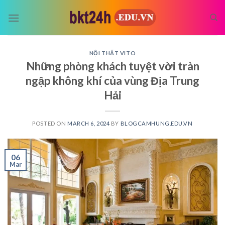
Skip
to
content
NỘI THẤT VITO
Những phòng khách tuyệt vời tràn
ngập không khí của vùng Địa Trung
Hải
POSTED ON
MARCH 6, 2024
BY
BLOGCAMHUNG.EDU.VN
06
Mar