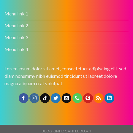
Menu link 1
Menu link 2
Menu link 3
Menu link 4
Lorem ipsum dolor sit amet, consectetuer adipiscing elit, sed
diam nonummy nibh euismod tincidunt ut laoreet dolore
magna aliquam erat volutpat.
BLOGKINHDOANH.EDU.VN