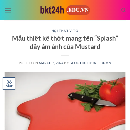
Skip
to
content
NỘI THẤT VITO
Mẫu thiết kế thớt mang tên “Splash”
đầy ám ảnh của Mustard
POSTED ON
MARCH 6, 2024
BY
BLOGTHUTHUAT.EDU.VN
06
Mar