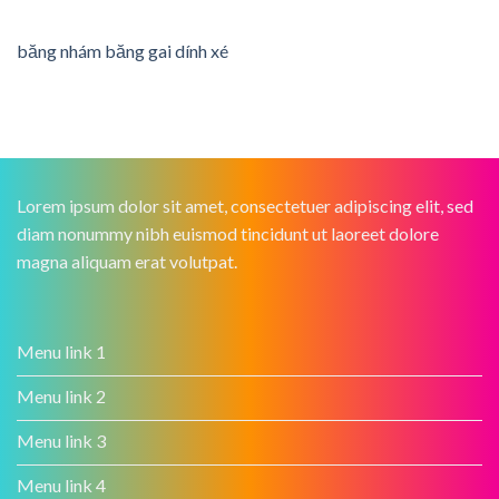
băng nhám băng gai dính xé
Lorem ipsum dolor sit amet, consectetuer adipiscing elit, sed
diam nonummy nibh euismod tincidunt ut laoreet dolore
magna aliquam erat volutpat.
Menu link 1
Menu link 2
Menu link 3
Menu link 4