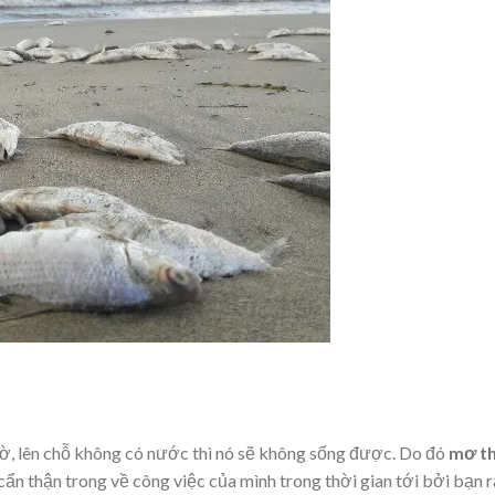
 bờ, lên chỗ không có nước thì nó sẽ không sống được. Do đó
mơ t
cẩn thận trong về công việc của mình trong thời gian tới bởi bạn r