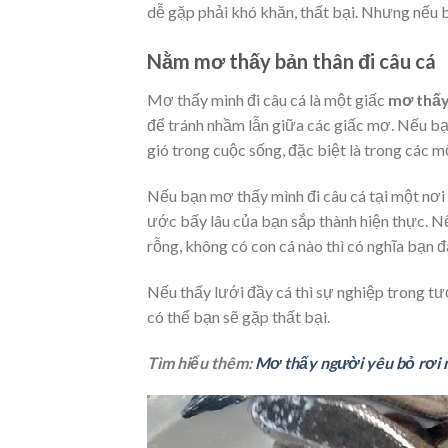
dễ gặp phải khó khăn, thất bại. Nhưng nếu b
Nằm mơ thấy bản thân đi câu cá
Mơ thấy mình đi câu cá là một giấc
mơ thấy
để tránh nhầm lẫn giữa các giấc mơ. Nếu bạ
gió trong cuộc sống, đặc biệt là trong các m
Nếu bạn mơ thấy mình đi câu cá tại một nơi
ước bấy lâu của bạn sắp thành hiện thực. N
rỗng, không có con cá nào thì có nghĩa bạn 
Nếu thấy lưới đầy cá thì sự nghiệp trong tươ
có thể bạn sẽ gặp thất bại.
Tìm hiểu thêm:
Mơ thấy người yêu bỏ rơi m