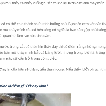
ạn mơ thấy cá nhảy xuống nước thì đó lại là tin cát lành may mắn.
 cá
có thể chia thành nhiều tình huống nhỏ. Bạn nên xem xét cẩn t
n mơ thấy mình câu cá bên sông có nghĩa là bạn sắp gặp phải són
ối quan hệ, làm rạn nứt tình cảm.
 nước trong vắt có thể nhìn thấy đáy thì có điềm rằng những mong
ếu bạn mơ thấy mình bắt cá bằng lưới, nhưng trong lưới lại trống
đang gặp sự cản trở trong công việc.
ng lai của bạn sẽ thăng tiến thành công. Nếu thấy lưới bị rách thì
ình là điềm gì? Dữ hay lành?