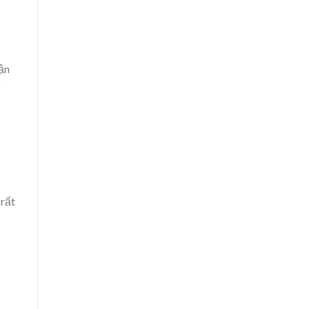
hận
g
 rất