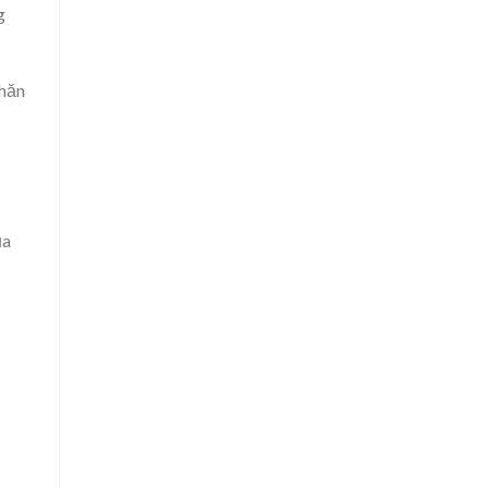
g
khăn
ủa