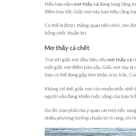
Nếu bạn nằm
mơ thấy cá
đang tung tăng bơ
điềm báo tốt. Giấc mơ này báo hiệu rằng bạn 
Có thể là được thăng quan tiến chức, tìm đ
bỗng chốc thuận lợi.
Mơ thấy cá chết
Trái với giấc mơ đầu tiên, nếu
mơ thấy cá
c
một giấc mơ điềm báo xấu. Giấc mơ này là dấ
bạn có thể đang gặp khó khăn, trục trặc. Cuộc
Không chỉ thế, giấc mơ còn muốn nhắc nhở 
người xấu đang khiến cuộc sống của bạn trắ
Do đó, bạn phải chú ý quan sát mọi việc xung
nhiều phương hướng chuẩn bị rõ ràng, chi tiế