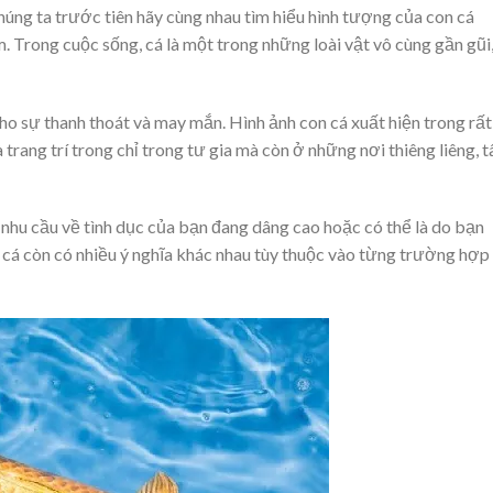
chúng ta trước tiên hãy cùng nhau tìm hiểu hình tượng của con cá
Trong cuộc sống, cá là một trong những loài vật vô cùng gần gũi
ho sự thanh thoát và may mắn. Hình ảnh con cá xuất hiện trong rất
trang trí trong chỉ trong tư gia mà còn ở những nơi thiêng liêng, 
 nhu cầu về tình dục của bạn đang dâng cao hoặc có thể là do bạn
cá còn có nhiều ý nghĩa khác nhau tùy thuộc vào từng trường hợp