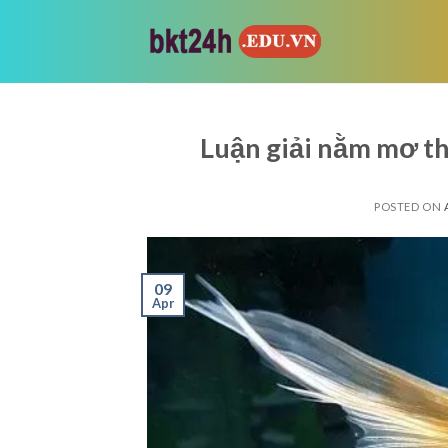
Skip
to
content
Luận giải nằm mơ th
POSTED ON
09
Apr