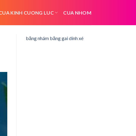
CUA KINH CUONG LUC
CUA NHOM
băng nhám băng gai dính xé