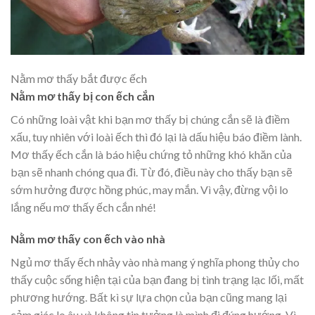
Nằm mơ thấy bắt được ếch
Nằm mơ thấy bị con ếch cắn
Có những loài vật khi bạn mơ thấy bị chúng cắn sẽ là điềm
xấu, tuy nhiên với loài ếch thì đó lại là dấu hiệu báo điềm lành.
Mơ thấy ếch cắn là báo hiệu chứng tỏ những khó khăn của
bạn sẽ nhanh chóng qua đi. Từ đó, điều này cho thấy bạn sẽ
sớm hưởng được hồng phúc, may mắn. Vì vậy, đừng vội lo
lắng nếu mơ thấy ếch cắn nhé!
Nằm mơ thấy con ếch vào nhà
Ngủ mơ thấy ếch nhảy vào nhà mang ý nghĩa phong thủy cho
thấy cuộc sống hiện tại của bạn đang bị tình trạng lạc lối, mất
phương hướng. Bất kì sự lựa chọn của bạn cũng mang lại
cảm giác lo âu và không tin tưởng là mình đi đúng hướng. Vì