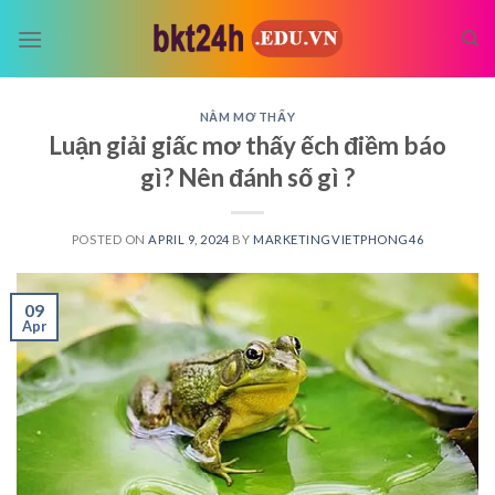
Skip
to
content
NẰM MƠ THẤY
Luận giải giấc mơ thấy ếch điềm báo
gì? Nên đánh số gì ?
POSTED ON
APRIL 9, 2024
BY
MARKETINGVIETPHONG46
09
Apr