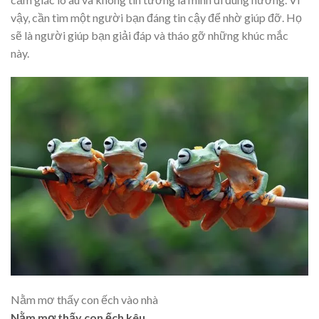
vậy, cần tìm một người bạn đáng tin cậy để nhờ giúp đỡ. Họ
sẽ là người giúp bạn giải đáp và tháo gỡ những khúc mắc
này.
Nằm mơ thấy con ếch vào nhà
Nằm mơ thấy con ếch kêu