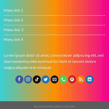
Menu link 1
Menu link 2
Menu link 3
Menu link 4
Lorem ipsum dolor sit amet, consectetuer adipiscing elit, sed
diam nonummy nibh euismod tincidunt ut laoreet dolore
magna aliquam erat volutpat.
BLOGKINHDOANH.EDU.VN