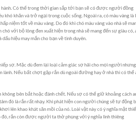
 hành. Có thể trong thời gian sắp tới bạn sẽ có được người đồng
u khó khăn và trở ngại trong cuộc sống. Ngoài ra, có màu vàng là 
hấp niệm tốt về màu vàng. Do đó khi chó màu vàng vào nhà sẽ ma
n chó với bộ lông đen xuất hiện trong nhà sẽ mang đến sự giàu có, 
à dấu hiệu may mắn cho bạn về tình duyên.
 khiếp sợ. Mặc dù đem lại loại cảm giác sợ hãi cho mọi người nhưng
m lành. Nếu bất chợt gặp rắn dù ngoài đường hay ở nhà thì có thể 
ạn không bên bắt hoặc đánh chết. Nếu sợ có thể giữ khoảng cách a
tâm đó là rắn rất nhạy. Khi phát hiện con người chúng sẽ tự động 
hơi lên khao khát săn mồi của nó. Loài vật này có ý nghĩa mật thi
o đó, rắn còn được người ta thờ phụng với ý nghĩa linh thiêng