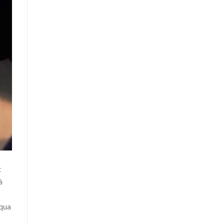
t
à
 qua