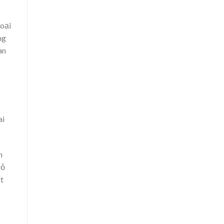
loại
ng
an
ai
n
bỏ
ết