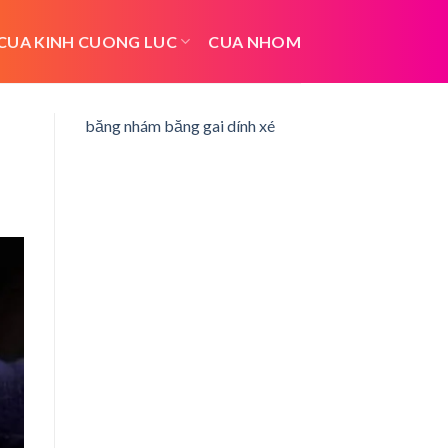
CUA KINH CUONG LUC
CUA NHOM
băng nhám băng gai dính xé