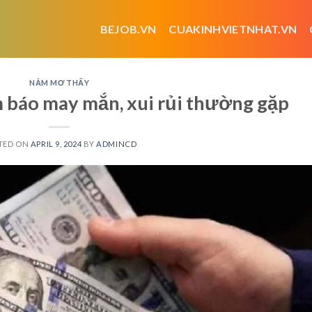
BEJOB.VN
CUAKINHVIETNHAT.VN
NẰM MƠ THẤY
 báo may mắn, xui rủi thường gặp
TED ON
APRIL 9, 2024
BY
ADMINCD