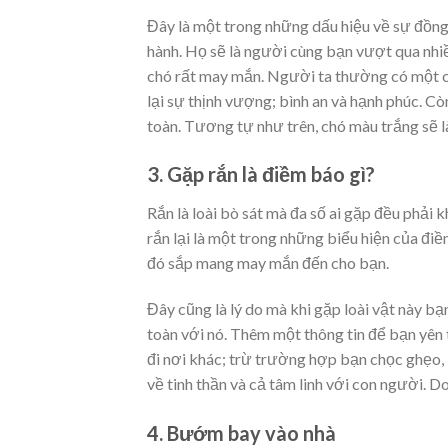
Đây là một trong những dấu hiệu về sự đồng
hành. Họ sẽ là người cùng bạn vượt qua nhiề
chó rất may mắn. Người ta thường có một c
lại sự thịnh vượng; bình an và hạnh phúc. Cò
toàn. Tương tự như trên, chó màu trắng sẽ l
3. Gặp rắn là điềm báo gì?
Rắn là loài bò sát mà đa số ai gặp đều phải
rắn lại là một trong những biểu hiện của điề
đó sắp mang may mắn đến cho bạn.
Đây cũng là lý do mà khi gặp loài vật này b
toàn với nó. Thêm một thông tin để bạn yên 
đi nơi khác; trừ trường hợp bạn chọc ghẹo, k
về tinh thần và cả tâm linh với con người. D
4. Bướm bay vào nhà