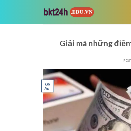
Skip
to
content
Giải mã những điềm
POS
09
Apr