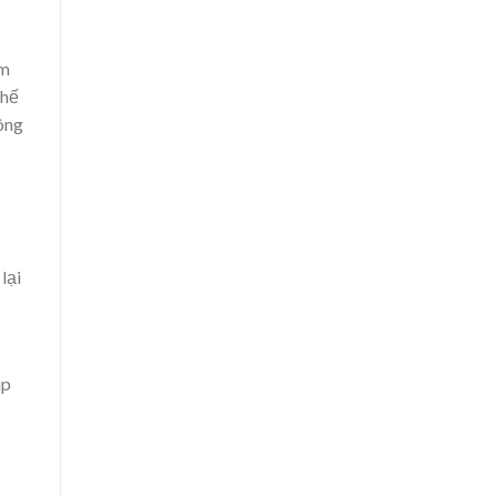
ệm
chế
hông
lại
úp