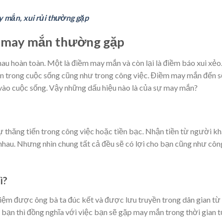
 mắn, xui rủi thường gặp
áo may mắn thường gặp
au hoàn toàn. Một là điềm may mắn và còn lại là điềm báo xui xẻo
n trong cuộc sống cũng như trong công việc. Điềm may mắn đến s
n vào cuộc sống. Vậy những dấu hiệu nào là của sự may mắn?
ự thăng tiến trong công việc hoặc tiền bạc. Nhận tiền từ người k
nhau. Nhưng nhìn chung tất cả đều sẽ có lợi cho bạn cũng như côn
ì?
 niệm được ông bà ta đúc kết và được lưu truyền trong dân gian từ
 bạn thì đồng nghĩa với việc bạn sẽ gặp may mắn trong thời gian t