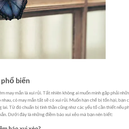
o phổ biến
điềm may mắn là xui rủi. Tất nhiên không ai muốn mình gặp phải nhữ
nhau, có may mắn tất sẽ có xui rủi. Muốn hạn chế bị tổn hại, bạn 
lai. Từ đó chuẩn bị tinh thần cũng như các yếu tố cần thiết nếu p
n. Dưới đây là những điềm báo xui xẻo mà bạn nên biết:
iềm báo xui xẻo?