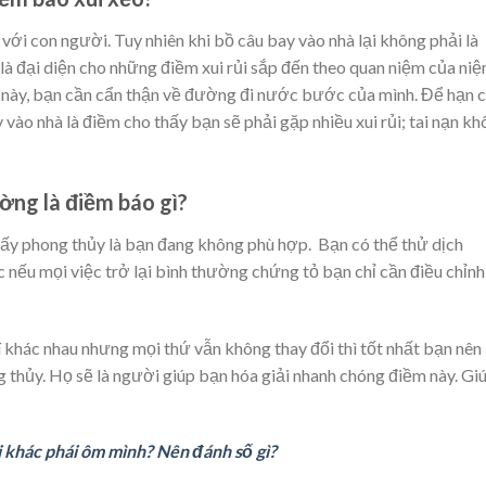
với con người. Tuy nhiên khi bồ câu bay vào nhà lại không phải là
à đại diện cho những điềm xui rủi sắp đến theo quan niệm của ni
ật này, bạn cần cẩn thận về đường đi nước bước của mình. Để hạn 
y vào nhà là điềm cho thấy bạn sẽ phải gặp nhiều xui rủi; tai nạn k
ờng là điềm báo gì?
ấy phong thủy là bạn đang không phù hợp. Bạn có thể thử dịch
c nếu mọi việc trở lại bình thường chứng tỏ bạn chỉ cần điều chỉnh 
rí khác nhau nhưng mọi thứ vẫn không thay đổi thì tốt nhất bạn nên
 thủy. Họ sẽ là người giúp bạn hóa giải nhanh chóng điềm này. Gi
 khác phái ôm mình? Nên đánh số gì?