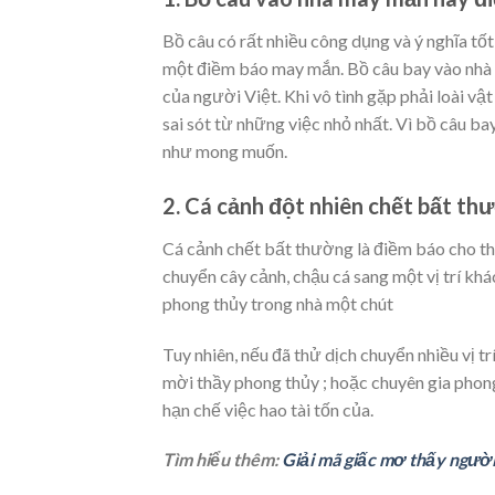
Bồ câu có rất nhiều công dụng và ý nghĩa tốt 
một điềm báo may mắn. Bồ câu bay vào nhà l
của người Việt. Khi vô tình gặp phải loài v
sai sót từ những việc nhỏ nhất. Vì bồ câu ba
như mong muốn.
2. Cá cảnh đột nhiên chết bất thư
Cá cảnh chết bất thường là điềm báo cho th
chuyển cây cảnh, chậu cá sang một vị trí khá
phong thủy trong nhà một chút
Tuy nhiên, nếu đã thử dịch chuyển nhiều vị t
mời thầy phong thủy ; hoặc chuyên gia phong
hạn chế việc hao tài tốn của.
Tìm hiểu thêm:
Giải mã giấc mơ thấy người