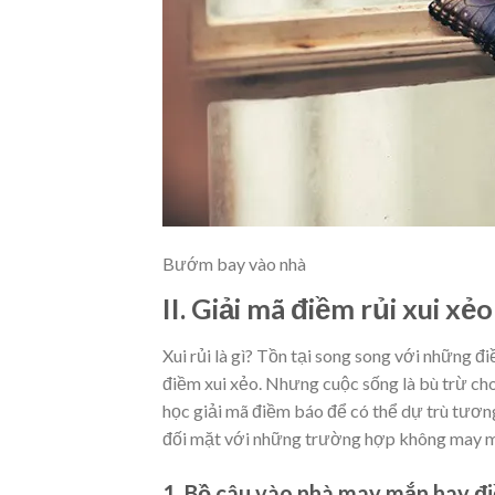
Bướm bay vào nhà
II. Giải mã điềm rủi xui xẻ
Xui rủi là gì? Tồn tại song song với những 
điềm xui xẻo. Nhưng cuộc sống là bù trừ cho 
học giải mã điềm báo để có thể dự trù tương 
đối mặt với những trường hợp không may mắ
1. Bồ câu vào nhà may mắn hay đ