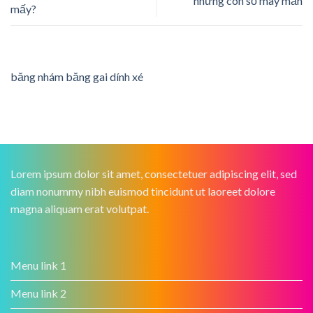
những con số may mắn
mấy?
băng nhám băng gai dính xé
Lorem ipsum dolor sit amet, consectetuer adipiscing elit, sed
diam nonummy nibh euismod tincidunt ut laoreet dolore
magna aliquam erat volutpat.
Menu link 1
Menu link 2