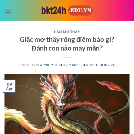
Skip
to
content
NẰM MƠ THẤY
Giấc mơ thấy rồng điềm báo gì?
Đánh con nào may mắn?
POSTED ON
APRIL 9, 2024
BY
MARKETINGVIETPHONG24
09
Apr