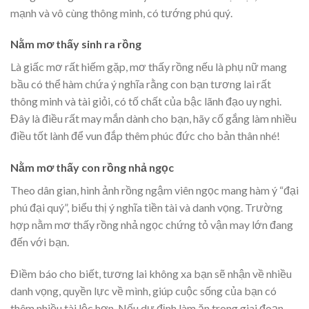
mạnh và vô cùng thông minh, có tướng phú quý.
Nằm mơ thấy sinh ra rồng
Là giấc mơ rất hiếm gặp, mơ thấy rồng nếu là phụ nữ mang
bầu có thể hàm chứa ý nghĩa rằng con bạn tương lai rất
thông minh và tài giỏi, có tố chất của bậc lãnh đạo uy nghi.
Đây là điều rất may mắn dành cho bạn, hãy cố gắng làm nhiều
điều tốt lành để vun đắp thêm phúc đức cho bản thân nhé!
Nằm mơ thấy con rồng nhả ngọc
Theo dân gian, hình ảnh rồng ngậm viên ngọc mang hàm ý “đại
phú đại quý”, biểu thị ý nghĩa tiền tài và danh vọng. Trường
hợp nằm mơ thấy rồng nhả ngọc chứng tỏ vận may lớn đang
đến với bạn.
Điềm báo cho biết, tương lai không xa bạn sẽ nhận về nhiều
danh vọng, quyền lực về mình, giúp cuộc sống của bạn có
thêm nhiều tài lộc hơn. Nếu dự định làm ăn trong giai đoạn