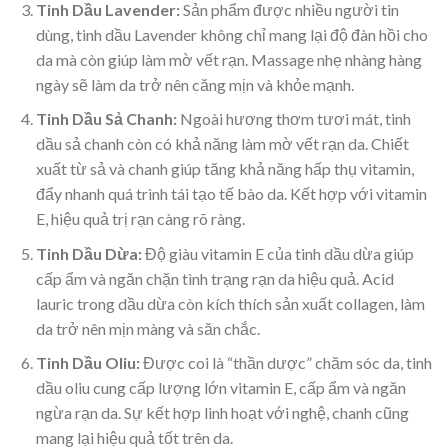
Tinh Dầu Lavender:
Sản phẩm được nhiều người tin
dùng, tinh dầu Lavender không chỉ mang lại độ đàn hồi cho
da mà còn giúp làm mờ vết rạn. Massage nhẹ nhàng hàng
ngày sẽ làm da trở nên căng mịn và khỏe mạnh.
Tinh Dầu Sả Chanh:
Ngoài hương thơm tươi mát, tinh
dầu sả chanh còn có khả năng làm mờ vết rạn da. Chiết
xuất từ sả và chanh giúp tăng khả năng hấp thụ vitamin,
đẩy nhanh quá trình tái tạo tế bào da. Kết hợp với vitamin
E, hiệu quả trị rạn càng rõ ràng.
Tinh Dầu Dừa:
Độ giàu vitamin E của tinh dầu dừa giúp
cấp ẩm và ngăn chặn tình trạng rạn da hiệu quả. Acid
lauric trong dầu dừa còn kích thích sản xuất collagen, làm
da trở nên mịn màng và săn chắc.
Tinh Dầu Oliu:
Được coi là “thần dược” chăm sóc da, tinh
dầu oliu cung cấp lượng lớn vitamin E, cấp ẩm và ngăn
ngừa rạn da. Sự kết hợp linh hoạt với nghệ, chanh cũng
mang lại hiệu quả tốt trên da.