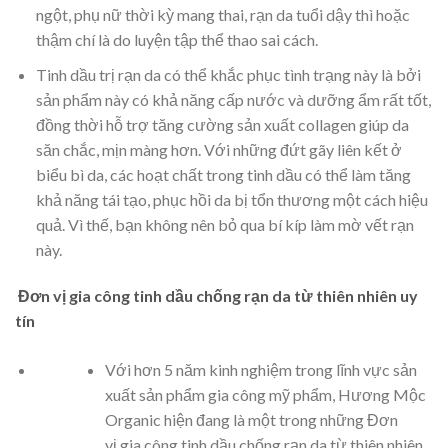
ngột, phụ nữ thời kỳ mang thai, rạn da tuổi dậy thì hoặc
thậm chí là do luyện tập thể thao sai cách.
Tinh dầu trị rạn da có thể khắc phục tình trạng này là bởi
sản phẩm này có khả năng cấp nước và dưỡng ẩm rất tốt,
đồng thời hỗ trợ tăng cường sản xuất collagen giúp da
săn chắc, mịn màng hơn. Với những đứt gãy liên kết ở
biểu bì da, các hoạt chất trong tinh dầu có thể làm tăng
khả năng tái tạo, phục hồi da bị tổn thương một cách hiệu
quả. Vì thế, bạn không nên bỏ qua bí kíp làm mờ vết rạn
này.
Đơn vị gia công tinh dầu chống rạn da từ thiên nhiên uy
tín
Với hơn 5 năm kinh nghiệm trong lĩnh vực sản
xuất sản phẩm gia công mỹ phẩm, Hương Mộc
Organic hiện đang là một trong những Đơn
vị gia công tinh dầu chống rạn da từ thiên nhiên