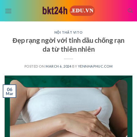
Skip
to
content
NỘI THẤT VITO
Đẹp rạng ngời với tinh dầu chống rạn
da từ thiên nhiên
POSTED ON
MARCH 6, 2024
BY
YENNHAPHUC.COM
06
Mar