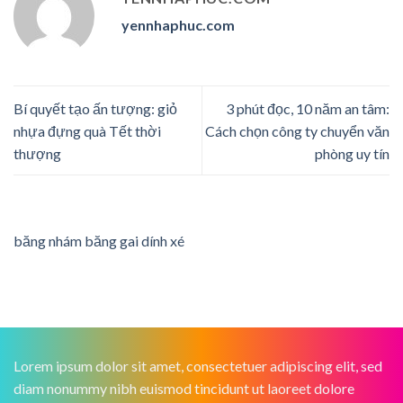
yennhaphuc.com
Bí quyết tạo ấn tượng: giỏ
3 phút đọc, 10 năm an tâm:
nhựa đựng quà Tết thời
Cách chọn công ty chuyển văn
thượng
phòng uy tín
băng nhám băng gai dính xé
Lorem ipsum dolor sit amet, consectetuer adipiscing elit, sed
diam nonummy nibh euismod tincidunt ut laoreet dolore