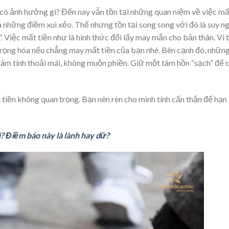
 có ảnh hưởng gì? Đến nay vẫn tồn tại những quan niệm về việc mấ
a những điềm xui xẻo. Thế nhưng tồn tại song song với đó là suy ng
. Việc mất tiền như là hình thức đổi lấy may mắn cho bản thân. Vì 
 trọng hóa nếu chẳng may mất tiền của bạn nhé. Bên cạnh đó, nhữn
âm tính thoải mái, không muộn phiền. Giữ một tâm hồn “sạch” để 
.
 tiền không quan trọng. Bạn nên rèn cho mình tính cẩn thận để hạn
? Điềm báo này là lành hay dữ?