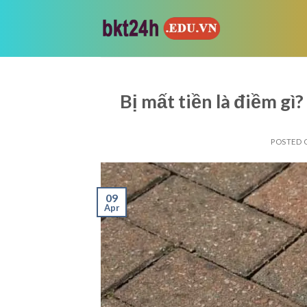
Skip
to
content
Bị mất tiền là điềm gì?
POSTED
09
Apr