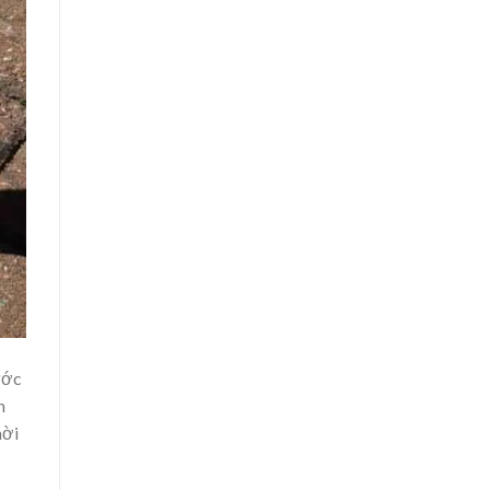
ước
n
hời