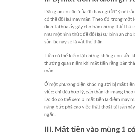
Dân gian có câu “của đi thay người”, ý nói r
có thể đổi lại may mắn. Theo đó, trong một 
định.Tai họa ấy gây cho bạn những thiệt hại c
như một hình thức để đổi lại sự bình an cho b
sản lúc này sẽ là vật thế thân.
Tiền có thể kiếm lại nhưng không còn sức kh
thường quan niệm khi mất tiền rằng bản thân
mắn.
Ở một phương diện khác, người bị mất tiền 
việc; chi tiêu hợp lý, cẩn thận khi mang theo
Do đó có thể xem bị mất tiền là điềm may m
năng bức phá cao việc thất thoát tài sản này
ngắn.
III. Mất tiền vào mùng 1 