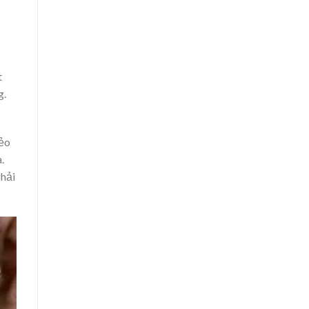
t
g.
xẻo
.
phải