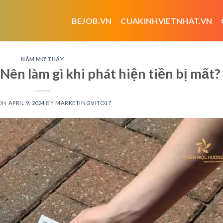
BEJOB.VN
CUAKINHVIETNHAT.VN
NẰM MƠ THẤY
 Nên làm gì khi phát hiện tiền bị mất?
 ON
APRIL 9, 2024
BY
MARKETINGVITO17