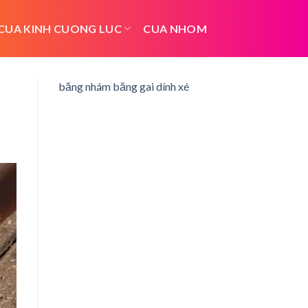
CUA KINH CUONG LUC
CUA NHOM
băng nhám băng gai dính xé