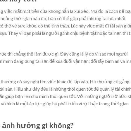
ằng việc mất mát tiền của không hẳn là xui xẻo. Mà đó là cách để b
khoảng thời gian nào đó, bạn có thể gặp phải những tai họa nhất
ó thể về sức khỏe, có thể tinh thần. Lúc này việc mất đi tài sản gi
ạn. Thay vì bạn phải là người gánh chịu bệnh tật hoặc tai nạn thì t
ỏe thì chẳng thể làm được gì. Đây cũng là lý do vì sao mọi người
 mình đang dùng tài sản để xua đuổi vận hạn; đổi lấy bình an và m
thường có suy nghĩ tìm việc khác để lấp vào. Họ thường cố gắng
 tài sản. Hầu như đây đều là những thói quen tốt để quản lý tài chính
ắn giúp bạn rèn cho mình thói quen tốt. Với những người sở hữu k
 vô hình là một áp lực giúp họ phát triển vượt bậc trong thời gian
có ảnh hưởng gì không?