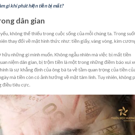
àm gì khi phát hiện tiền bị mất?
rong dân gian
t yếu, không thể thiếu trong cuộc sống của mỗi chúng ta. Trong suố
 phiên thay đổi về mặt hình thức như: tiền giấy, vàng vòng, kim cươn
 sở hữu những gì mình muốn. Không ngẫu nhiên mà việc bị mất tiền
quan niệm dân gian, bị trộm tiền là một trong những điềm báo xui 
chính là sự khẳng định của ông bà ta về tầm quan trọng của tiền của
ngày mà tiền còn có ảnh hưởng về mặt tâm linh. Tuy nhiên, không 
 điều tiêu cực.