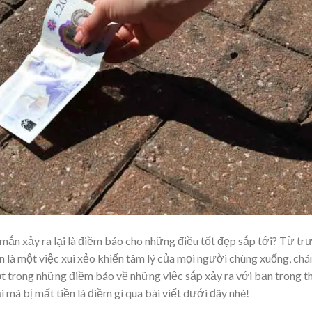
mắn xảy ra lại là điềm báo cho những điều tốt đẹp sắp tới? Từ tr
 là một việc xui xẻo khiến tâm lý của mọi người chùng xuống, chá
một trong những điềm báo về những việc sắp xảy ra với bạn trong t
i mã bị mất tiền là điềm gì qua bài viết dưới đây nhé!