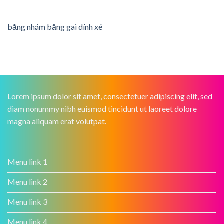
băng nhám băng gai dính xé
Lorem ipsum dolor sit amet, consectetuer adipiscing elit, sed
diam nonummy nibh euismod tincidunt ut laoreet dolore
magna aliquam erat volutpat.
Menu link 1
Menu link 2
Menu link 3
Menu link 4