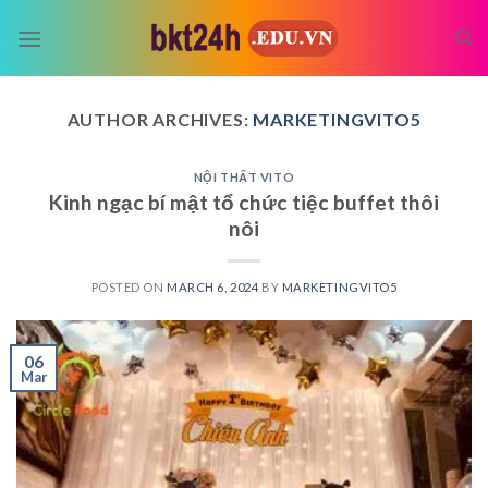
Skip
to
content
AUTHOR ARCHIVES:
MARKETINGVITO5
NỘI THẤT VITO
Kinh ngạc bí mật tổ chức tiệc buffet thôi
nôi
POSTED ON
MARCH 6, 2024
BY
MARKETINGVITO5
06
Mar