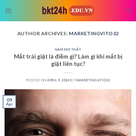
Skip
to
content
AUTHOR ARCHIVES:
MARKETINGVITO32
NẰM MƠ THẤY
Mắt trái giật là điềm gì? Làm gì khi mắt bị
giật liên tục?
POSTED ON
APRIL 9, 2024
BY
MARKETINGVITO32
09
Apr