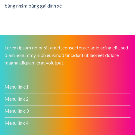
băng nhám băng gai dính xé
Lorem ipsum dolor sit amet, consectetuer adipiscing elit, sed
diam nonummy nibh euismod tincidunt ut laoreet dolore
magna aliquam erat volutpat.
Menu link 1
Menu link 2
Menu link 3
Menu link 4