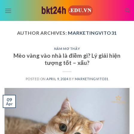
Skip
to
content
AUTHOR ARCHIVES:
MARKETINGVITO31
NẰM MƠ THẤY
Mèo vàng vào nhà là điềm gì? Lý giải hiện
tượng tốt – xấu?
POSTED ON
APRIL 9, 2024
BY
MARKETINGVITO31
09
Apr