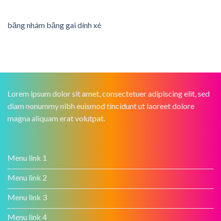
băng nhám băng gai dính xé
Lorem ipsum dolor sit amet, consectetuer adipiscing elit, sed
diam nonummy nibh euismod tincidunt ut laoreet dolore
magna aliquam erat volutpat.
Menu link 1
Menu link 2
Menu link 3
Menu link 4