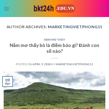
Skip
to
content
AUTHOR ARCHIVES:
MARKETINGVIETPHONG11
NẰM MƠ THẤY
Nằm mơ thấy bò là điềm báo gì? Đánh con
số nào?
POSTED ON
APRIL 9, 2024
BY
MARKETINGVIETPHONG11
09
Apr