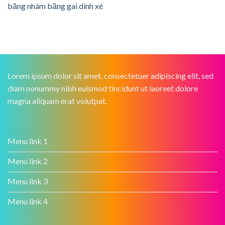
băng nhám băng gai dính xé
Lorem ipsum dolor sit amet, consectetuer adipiscing elit, sed
diam nonummy nibh euismod tincidunt ut laoreet dolore
magna aliquam erat volutpat.
Menu link 1
Menu link 2
Menu link 3
Menu link 4