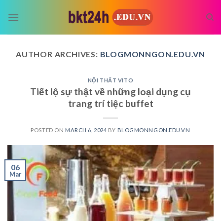
Skip
to
content
AUTHOR ARCHIVES:
BLOGMONNGON.EDU.VN
NỘI THẤT VITO
Tiết lộ sự thật về những loại dụng cụ
trang trí tiệc buffet
POSTED ON
MARCH 6, 2024
BY
BLOGMONNGON.EDU.VN
06
Mar