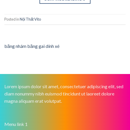
Posted in
Nội Thất Vito
băng nhám băng gai dính xé
Lorem ipsum dolor sit amet, consectetuer adipiscing elit, sed
diam nonummy nibh euismod tincidunt ut laoreet dolore
magna aliquam erat volutpat.
Menu link 1