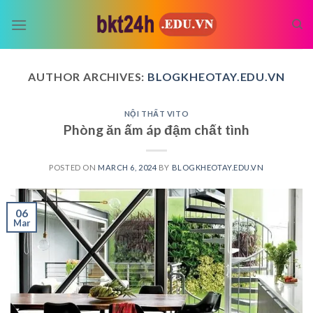
Skip
to
content
AUTHOR ARCHIVES:
BLOGKHEOTAY.EDU.VN
NỘI THẤT VITO
Phòng ăn ấm áp đậm chất tình
POSTED ON
MARCH 6, 2024
BY
BLOGKHEOTAY.EDU.VN
06
Mar