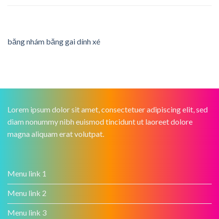
băng nhám băng gai dính xé
Lorem ipsum dolor sit amet, consectetuer adipiscing elit, sed
diam nonummy nibh euismod tincidunt ut laoreet dolore
magna aliquam erat volutpat.
Menu link 1
Menu link 2
Menu link 3