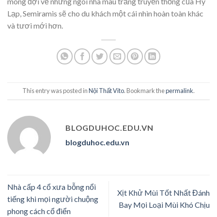
mong đợi về những ngôi nhà màu trắng truyền thống của Hy
Lạp, Semiramis sẽ cho du khách một cái nhìn hoàn toàn khác
và tươi mới hơn.
This entry was posted in
Nội Thất Vito
. Bookmark the
permalink
.
BLOGDUHOC.EDU.VN
blogduhoc.edu.vn
Nhà cấp 4 cổ xưa bỗng nổi
Xịt Khử Mùi Tốt Nhất Đánh
tiếng khi mọi người chuộng
Bay Mọi Loại Mùi Khó Chịu
phong cách cổ điển