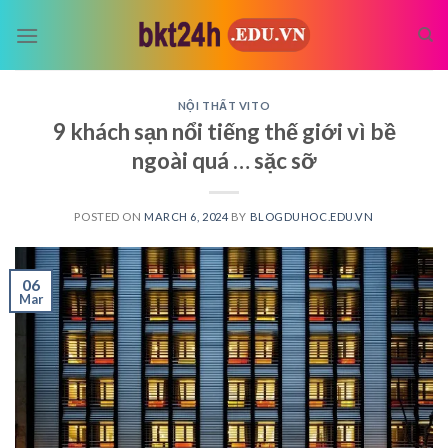
Skip
to
content
NỘI THẤT VITO
9 khách sạn nổi tiếng thế giới vì bề
ngoài quá … sặc sỡ
POSTED ON
MARCH 6, 2024
BY
BLOGDUHOC.EDU.VN
06
Mar